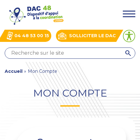
Aller
Panneau de gestion des cookies
au
.
contenu
principal
04 48 53 00 15
SOLLICITER LE DAC
QUI
SOMMES-
NOUS
You
Accueil
»
Mon Compte
?
NOS
are
ACTIONS
MON COMPTE
here
ACTUALITÉS
BOÎTE
À
OUTILS