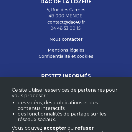
DAC DE LA LOZÈRE
5, Rue des Carmes
48 000 MENDE
contact@dac48.fr
04 48 53 00 15
Nous contacter
Mentions légales
Confidentialité et cookies
RESTEZ INFORMÉS
Ce site utilise les services de partenaires pour
vous proposer :
M'ABONNER À LA NEWSLETTER
des vidéos, des publications et des
MON COMPTE
contenus interactifs
F.A.Q.
des fonctionnalités de partage sur les
réseaux sociaux.
Vous pouvez
accepter
ou
refuser