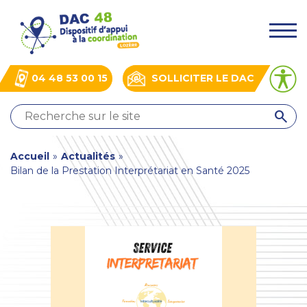
Aller
Panneau de gestion des cookies
au
.
contenu
principal
04 48 53 00 15
SOLLICITER LE DAC
QUI
SOMMES-
NOUS
You
Accueil
»
Actualités
»
?
Bilan de la Prestation Interprétariat en Santé 2025
NOS
are
ACTIONS
here
ACTUALITÉS
BOÎTE
À
OUTILS