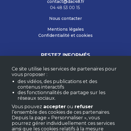
contact@dac48.fr
04 48 53 00 15
Nous contacter
Mentions légales
Confidentialité et cookies
RESTEZ INFORMÉS
Ce site utilise les services de partenaires pour
vous proposer :
M'ABONNER À LA NEWSLETTER
des vidéos, des publications et des
MON COMPTE
contenus interactifs
F.A.Q.
des fonctionnalités de partage sur les
réseaux sociaux.
Vous pouvez
accepter
ou
refuser
l’ensemble des cookies de ces partenaires.
Depuis la page « Personnaliser », vous
pourrez gérer individuellement ces services
ainsi que les cookies relatifs à la mesure