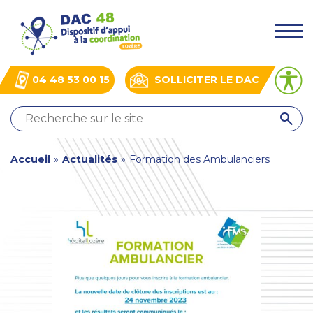
Aller
Panneau de gestion des cookies
au
.
contenu
principal
04 48 53 00 15
SOLLICITER LE DAC
QUI
SOMMES-
NOUS
You
Accueil
»
Actualités
»
Formation des Ambulanciers
?
NOS
are
ACTIONS
here
ACTUALITÉS
BOÎTE
À
OUTILS