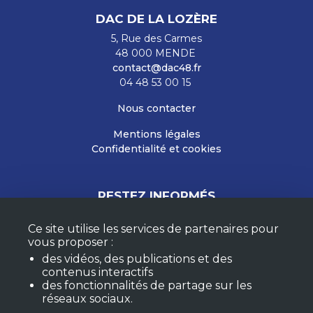
DAC DE LA LOZÈRE
5, Rue des Carmes
48 000 MENDE
contact@dac48.fr
04 48 53 00 15
Nous contacter
Mentions légales
Confidentialité et cookies
RESTEZ INFORMÉS
Ce site utilise les services de partenaires pour
vous proposer :
M'ABONNER À LA NEWSLETTER
des vidéos, des publications et des
MON COMPTE
contenus interactifs
F.A.Q.
des fonctionnalités de partage sur les
réseaux sociaux.