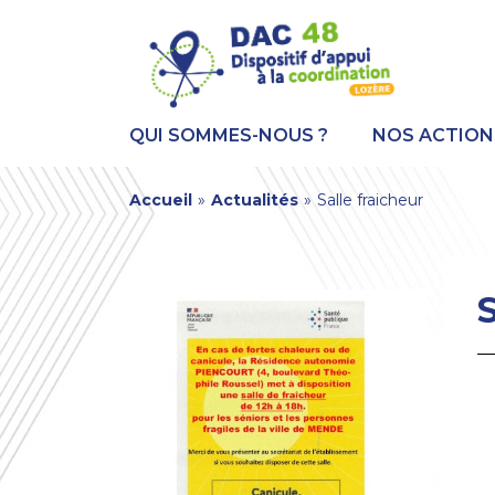
Aller
Panneau de gestion des cookies
au
contenu
principal
QUI SOMMES-NOUS ?
NOS ACTION
You
Accueil
»
Actualités
»
Salle fraicheur
are
here
S