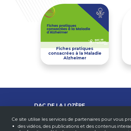
Fiches pratiques
consacrées à la Maladie
Alzheimer
DAC DE LA LOZÈRE
5, Rue des Carmes
Ce site utilise les services de partenaires pour vous pr
48 000 MENDE
contact@dac48.fr
des vidéos, des publications et des contenus interac