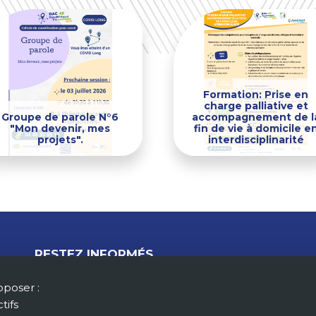
Formation: Prise en
charge palliative et
Groupe de parole N°6
accompagnement de l
"Mon devenir, mes
fin de vie à domicile e
projets".
interdisciplinarité
RESTEZ INFORMÉS
oposer :
tifs
M'ABONNER À LA NEWSLETTER