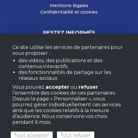
Mentions légales
Confidentialité et cookies
RESTEZ INFORMÉS
Ce site utilise les services de partenaires pour
vous proposer :
M'ABONNER À LA NEWSLETTER
des vidéos, des publications et des
MON COMPTE
contenus interactifs
F.A.Q.
des fonctionnalités de partage sur les
réseaux sociaux.
Vous pouvez
accepter
ou
refuser
l’ensemble des cookies de ces partenaires.
Depuis la page « Personnaliser », vous
pourrez gérer individuellement ces services
ainsi que les cookies relatifs à la mesure
d’audience. Nous conservons vos choix
pendant 6 mois.
Tout accepter
Tout refuser