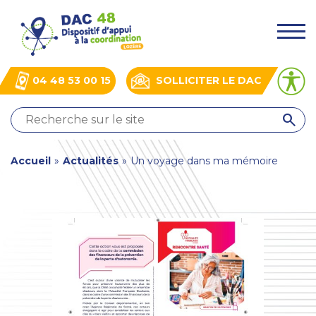
Aller
Panneau de gestion des cookies
au
.
contenu
principal
04 48 53 00 15
SOLLICITER LE DAC
QUI
SOMMES-
NOUS
You
Accueil
»
Actualités
»
Un voyage dans ma mémoire
?
NOS
are
ACTIONS
here
ACTUALITÉS
BOÎTE
À
OUTILS