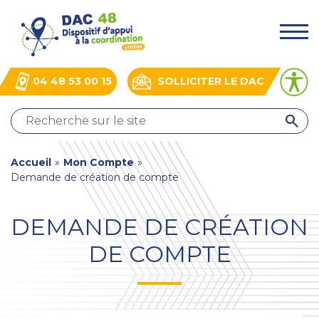
Aller
Panneau de gestion des cookies
au
.
contenu
principal
04 48 53 00 15
SOLLICITER LE DAC
QUI
SOMMES-
NOUS
You
Accueil
»
Mon Compte
»
?
Demande de création de compte
NOS
are
ACTIONS
here
ACTUALITÉS
DEMANDE DE CRÉATION
BOÎTE
DE COMPTE
À
OUTILS